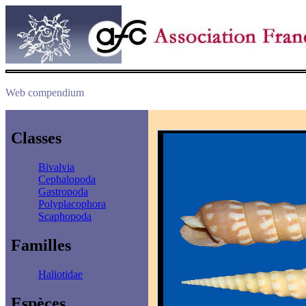
Web compendium
Classes
Bivalvia
Cephalopoda
Gastropoda
Polyplacophora
Scaphopoda
Familles
Haliotidae
Espèces