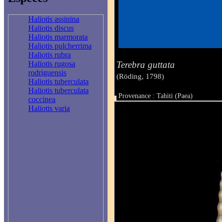
Haliotis assinina
Haliotis discus
Haliotis marmorata
Haliotis pulcherrima
Haliotis rubra
Terebra guttata
Haliotis rugosa
rodriguensis
(Röding, 1798)
Haliotis tuberculata
Haliotis tuberculata
Provenance : Tahiti (Paea)
coccinea
Taille : 14.8 mm
Haliotis varia