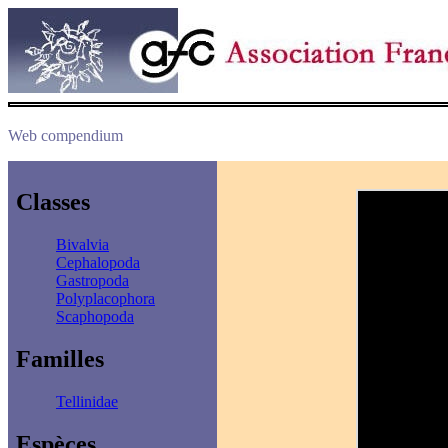
Web compendium
Classes
Bivalvia
Cephalopoda
Gastropoda
Polyplacophora
Scaphopoda
Familles
Tellinidae
Espèces