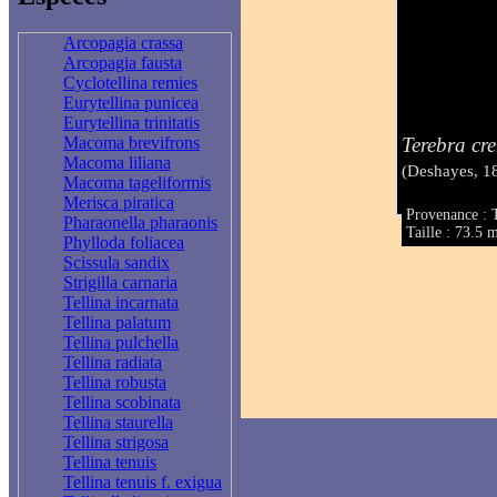
Arcopagia crassa
Arcopagia fausta
Cyclotellina remies
Eurytellina punicea
Eurytellina trinitatis
Terebra cre
Macoma brevifrons
Macoma liliana
(Deshayes, 1
Macoma tageliformis
Merisca piratica
Provenance : T
Pharaonella pharaonis
Taille : 73.5
Phylloda foliacea
Scissula sandix
Strigilla carnaria
Tellina incarnata
Tellina palatum
Tellina pulchella
Tellina radiata
Tellina robusta
Tellina scobinata
Tellina staurella
Tellina strigosa
Tellina tenuis
Tellina tenuis f. exigua