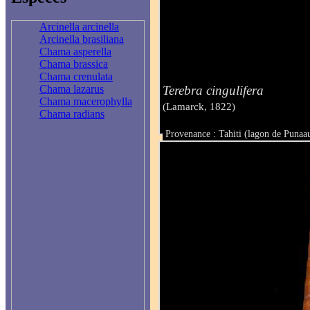
Arcinella arcinella
Arcinella brasiliana
Chama asperella
Chama brassica
Chama crenulata
Terebra cingulifera
Chama lazarus
Chama macerophylla
(Lamarck, 1822)
Chama radians
Provenance : Tahiti (lagon de Punaa
Taille : 51.2 mm