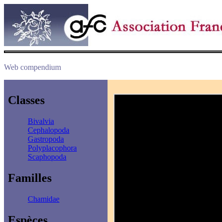
Web compendium
Classes
Bivalvia
Cephalopoda
Gastropoda
Polyplacophora
Scaphopoda
Familles
Chamidae
Espèces