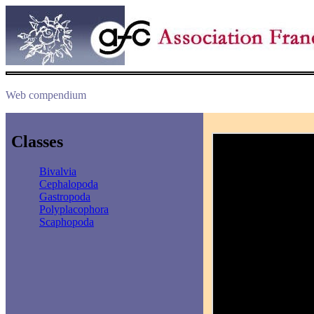
Web compendium
Classes
Bivalvia
Cephalopoda
Gastropoda
Polyplacophora
Scaphopoda