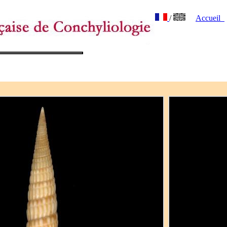
/
Accueil