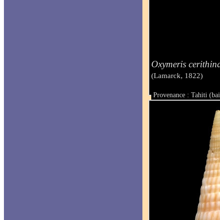
Oxymeris cerithin
(Lamarck, 1822)
Provenance : Tahiti (ba
Taille : 46,5 mm