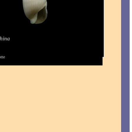
thina
tte