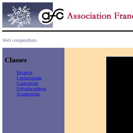
Web compendium
Classes
Bivalvia
Cephalopoda
Gastropoda
Polyplacophora
Scaphopoda