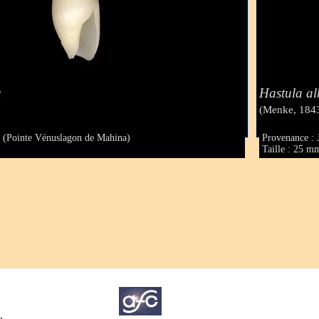
a
Hastula al
(Menke, 184
i (Pointe Vénuslagon de Mahina)
Provenance :
Taille : 25 m
.