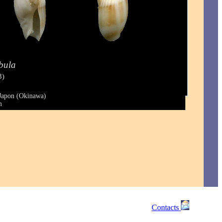
bula
3)
 Japon (Okinawa)
m
Contacts