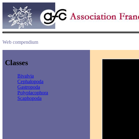
Web compendium
Classes
Bivalvia
Cephalopoda
Gastropoda
Polyplacophora
Scaphopoda