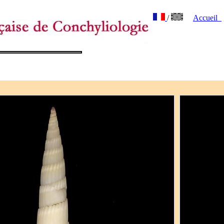
/
Accueil