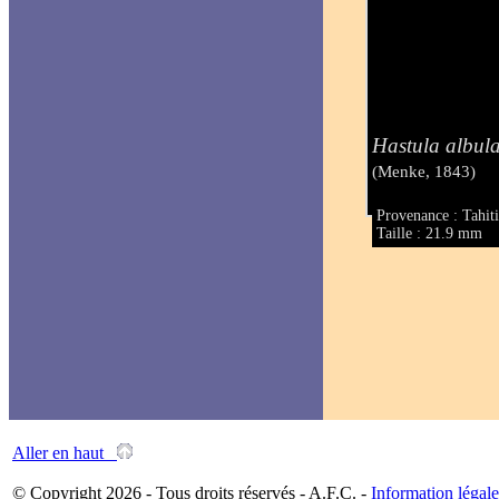
Hastula albul
(Menke, 1843)
Provenance : Tahit
Taille : 21.9 mm
Aller en haut
© Copyright 2026 - Tous droits réservés - A.F.C. -
Information légale