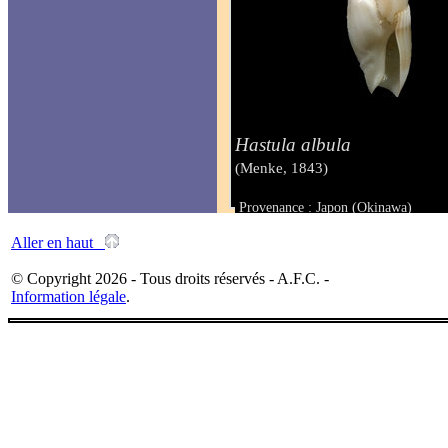
Hastula albula
(Menke, 1843)
Provenance : Japon (Okinawa)
Taille : 25 mm
Aller en haut
© Copyright 2026 - Tous droits réservés - A.F.C. -
Information légale
.