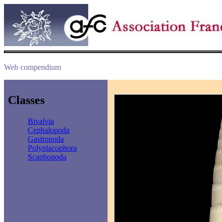
Web compendium
Classes
Bivalvia
Cephalopoda
Gastropoda
Polyplacophora
Scaphopoda