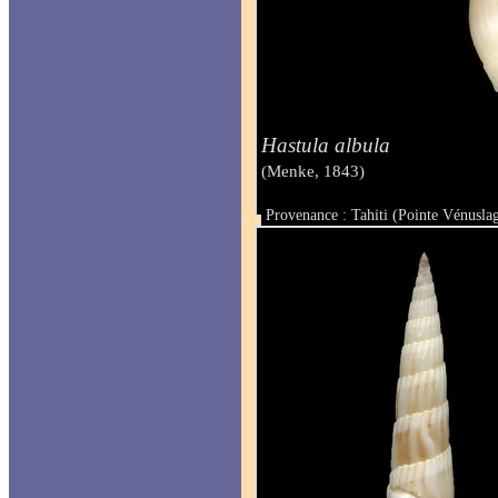
Hastula albula
(Menke, 1843)
Provenance : Tahiti (Pointe Vénusl
Taille : 21.9 mm