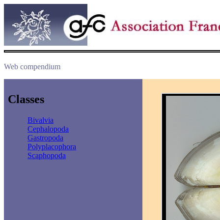
Web compendium
Classes
Bivalvia
Cephalopoda
Gastropoda
Polyplacophora
Scaphopoda