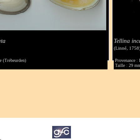
ata
Tellina in
(Linné, 1758
e (Trébeurden)
Provenance : 
Taille : 29 m
.