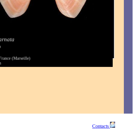
carnata
)
France (Marseille)
m
Contacts