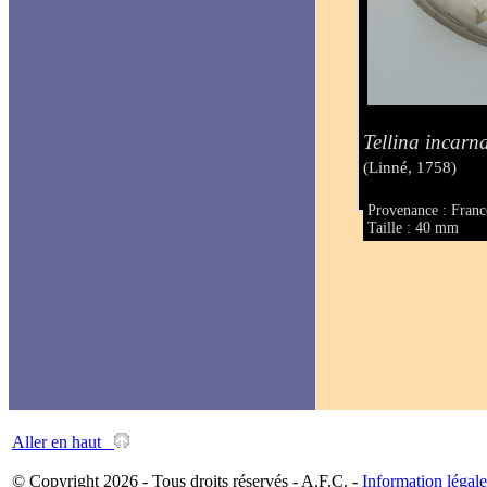
Tellina incarn
(Linné, 1758)
Provenance : Franc
Taille : 40 mm
Aller en haut
© Copyright 2026 - Tous droits réservés - A.F.C. -
Information légale