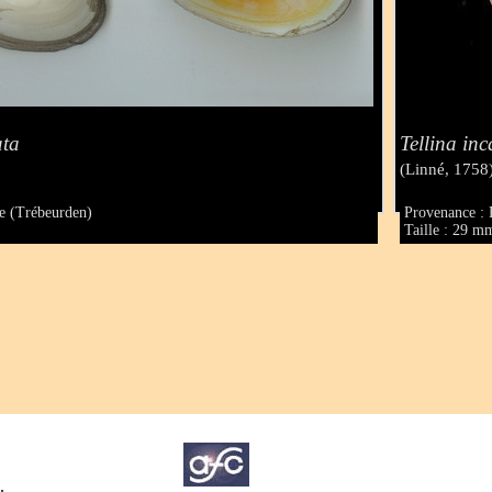
ata
Tellina in
(Linné, 1758
e (Trébeurden)
Provenance : 
Taille : 29 m
.