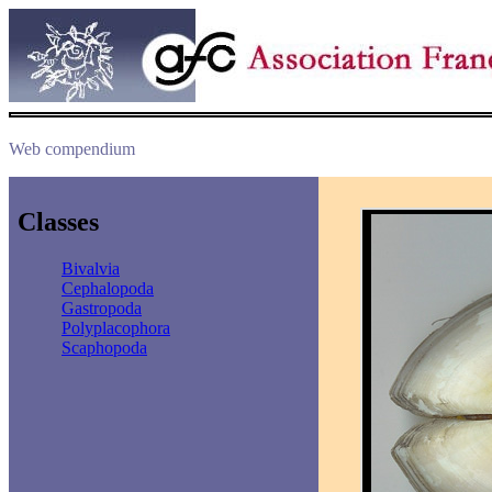
Web compendium
Classes
Bivalvia
Cephalopoda
Gastropoda
Polyplacophora
Scaphopoda