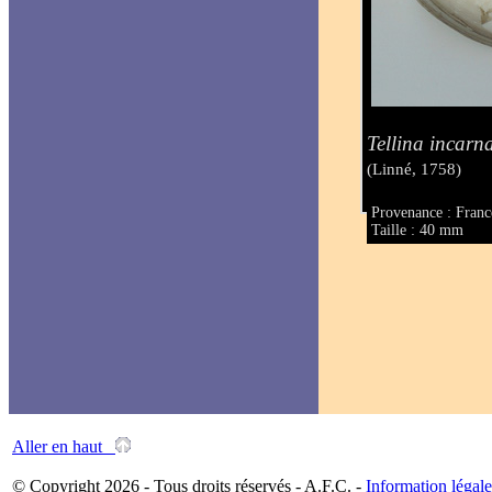
Tellina incarn
(Linné, 1758)
Provenance : Franc
Taille : 40 mm
Aller en haut
© Copyright 2026 - Tous droits réservés - A.F.C. -
Information légale