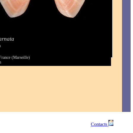
carnata
)
France (Marseille)
m
Contacts