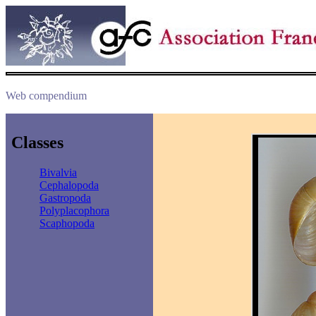
Web compendium
Classes
Bivalvia
Cephalopoda
Gastropoda
Polyplacophora
Scaphopoda