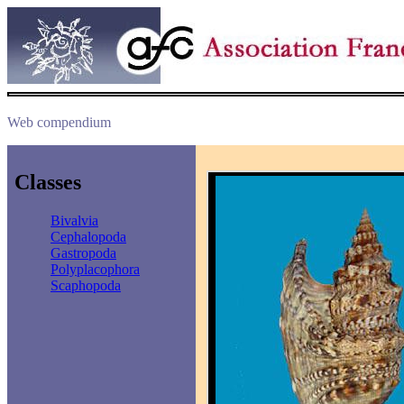
Web compendium
Classes
Bivalvia
Cephalopoda
Gastropoda
Polyplacophora
Scaphopoda