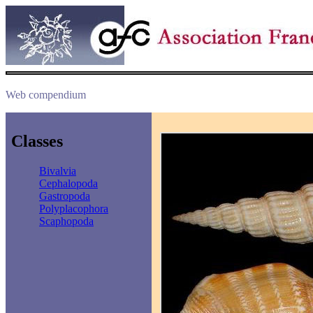
Web compendium
Classes
Bivalvia
Cephalopoda
Gastropoda
Polyplacophora
Scaphopoda