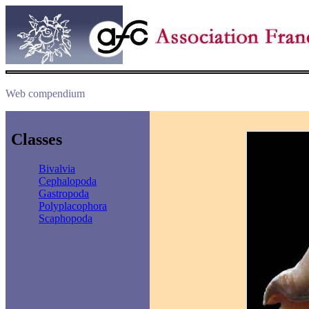
Web compendium
Classes
Bivalvia
Cephalopoda
Gastropoda
Polyplacophora
Scaphopoda