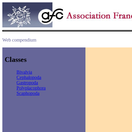
Web compendium
Classes
Bivalvia
Cephalopoda
Gastropoda
Polyplacophora
Scaphopoda