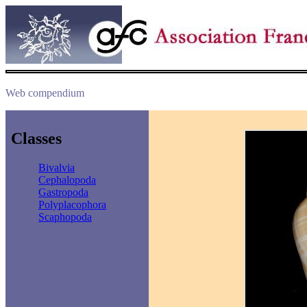
Web compendium
Classes
Bivalvia
Cephalopoda
Gastropoda
Polyplacophora
Scaphopoda