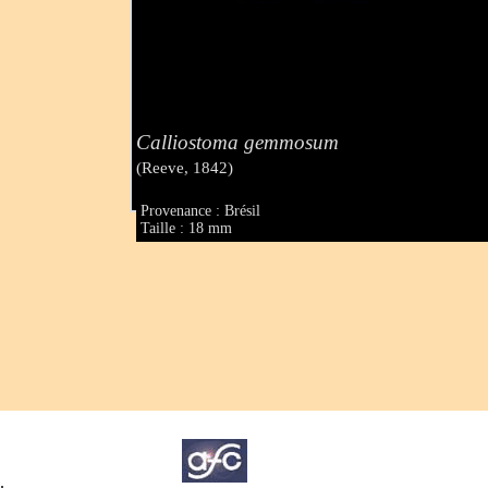
Calliostoma gemmosum
(Reeve, 1842)
Provenance : Brésil
Taille : 18 mm
.