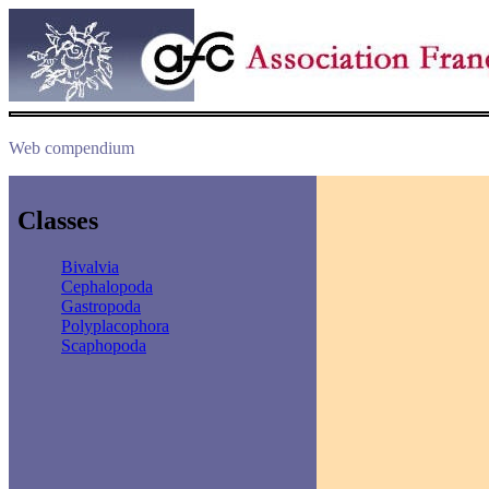
Web compendium
Classes
Bivalvia
Cephalopoda
Gastropoda
Polyplacophora
Scaphopoda