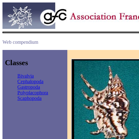
Web compendium
Classes
Bivalvia
Cephalopoda
Gastropoda
Polyplacophora
Scaphopoda