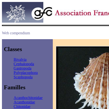
Web compendium
Classes
Bivalvia
Cephalopoda
Gastropoda
Polyplacophora
Scaphopoda
Familles
Acanthochitonidae
Acanthonidae
Chitonidae