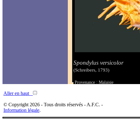
Spondylus versicolor
(Schreibers, 1793)
Provenance : Malaisie
Taille : 70.8 x 63.3 mm
Aller en haut
© Copyright 2026 - Tous droits réservés - A.F.C. -
Information légale
.