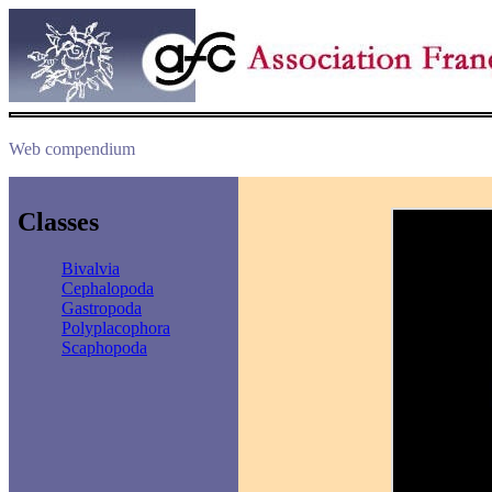
Web compendium
Classes
Bivalvia
Cephalopoda
Gastropoda
Polyplacophora
Scaphopoda