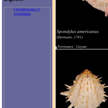
Chondropoma cf.
crenulatum
Spondylus americanus
(Hermann, 1781)
Provenance : Guyane
Taille : 210 mm