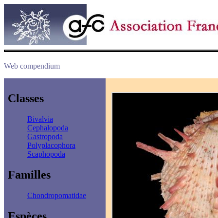
Web compendium
Classes
Bivalvia
Cephalopoda
Gastropoda
Polyplacophora
Scaphopoda
Familles
Chondropomatidae
Espèces