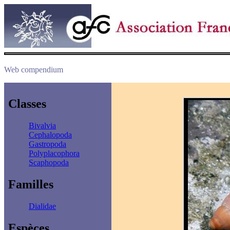
Web compendium
Classes
Bivalvia
Cephalopoda
Gastropoda
Polyplacophora
Scaphopoda
Familles
Dialidae
Espèces