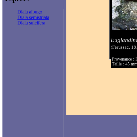
Diala albugo
Diala semistriata
Diala sulcifera
Euglandin
(Ferussac, 18
Provenance : 
Taille : 45 m