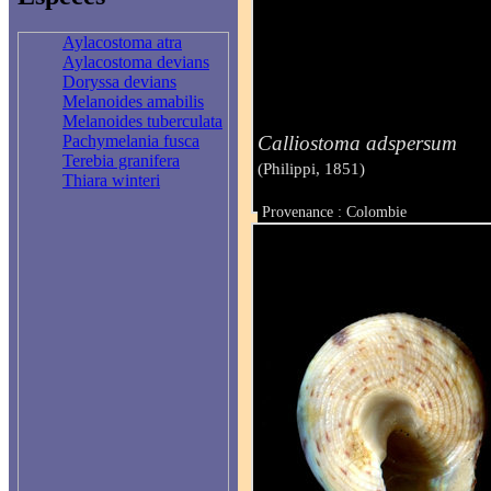
Aylacostoma atra
Aylacostoma devians
Doryssa devians
Melanoides amabilis
Melanoides tuberculata
Calliostoma adspersum
Pachymelania fusca
Terebia granifera
(Philippi, 1851)
Thiara winteri
Provenance : Colombie
Taille : 20.5 mm