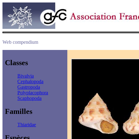
Web compendium
Classes
Bivalvia
Cephalopoda
Gastropoda
Polyplacophora
Scaphopoda
Familles
Thiaridae
Espèces