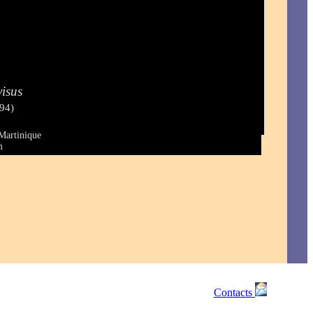
visus
794)
Martinique
m
Contacts