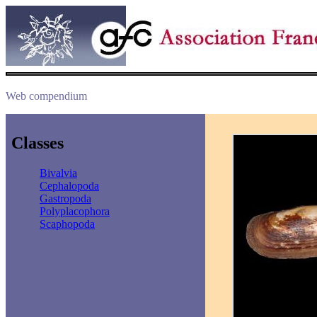
Web compendium
Classes
Bivalvia
Cephalopoda
Gastropoda
Polyplacophora
Scaphopoda