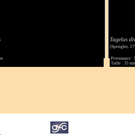
s
Tagelus di
(Spengler, 1
ne
Provenance : 
Taille : 35 m
.