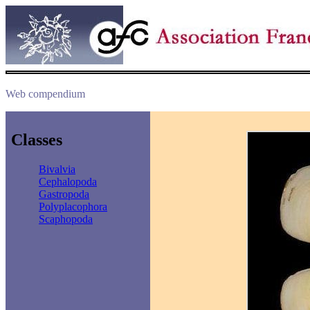
Web compendium
Classes
Bivalvia
Cephalopoda
Gastropoda
Polyplacophora
Scaphopoda