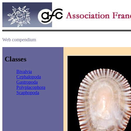
Web compendium
Classes
Bivalvia
Cephalopoda
Gastropoda
Polyplacophora
Scaphopoda