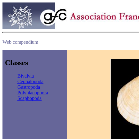
Web compendium
Classes
Bivalvia
Cephalopoda
Gastropoda
Polyplacophora
Scaphopoda