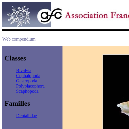
Web compendium
Classes
Bivalvia
Cephalopoda
Gastropoda
Polyplacophora
Scaphopoda
Familles
Dentaliidae