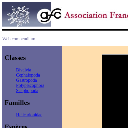
Web compendium
Classes
Bivalvia
Cephalopoda
Gastropoda
Polyplacophora
Scaphopoda
Familles
Helicarionidae
Espèces