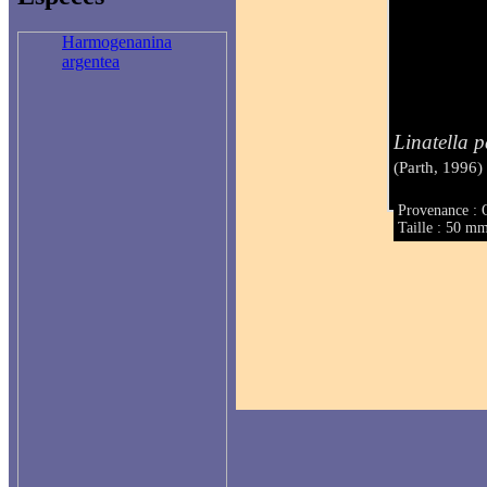
Harmogenanina
argentea
Linatella p
(Parth, 1996)
Provenance : 
Taille : 50 m