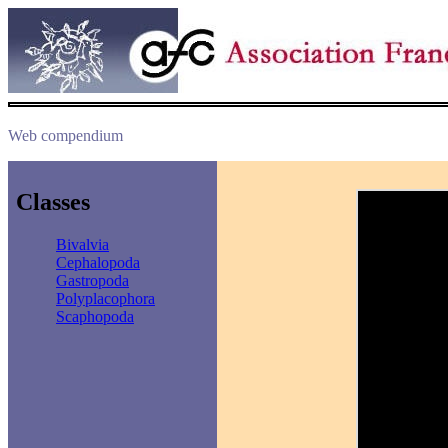
Web compendium
Classes
Bivalvia
Cephalopoda
Gastropoda
Polyplacophora
Scaphopoda