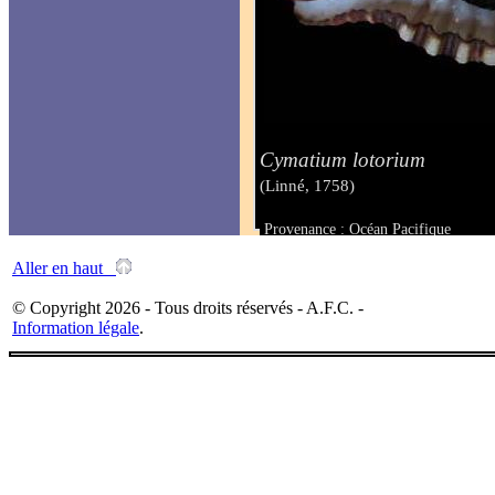
Cymatium lotorium
(Linné, 1758)
Provenance : Océan Pacifique
Taille : 80 mm
Aller en haut
© Copyright 2026 - Tous droits réservés - A.F.C. -
Information légale
.