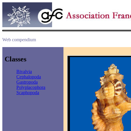
Web compendium
Classes
Bivalvia
Cephalopoda
Gastropoda
Polyplacophora
Scaphopoda