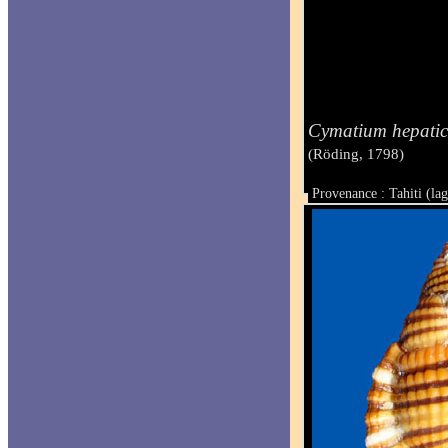
Cymatium hepati
(Röding, 1798)
Provenance : Tahiti (la
Taille : 51.2 mm