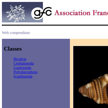
Web compendium
Classes
Bivalvia
Cephalopoda
Gastropoda
Polyplacophora
Scaphopoda