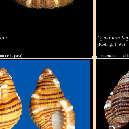
cum
Cymatium hep
(Röding, 1798)
gon de Papara)
Provenance : Tahit
Taille : 51.2 mm