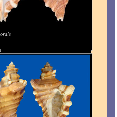
orale
l