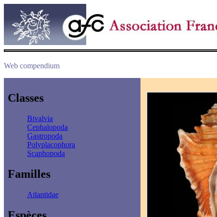
Web compendium
Classes
Bivalvia
Cephalopoda
Gastropoda
Polyplacophora
Scaphopoda
Familles
Atlantidae
Espèces