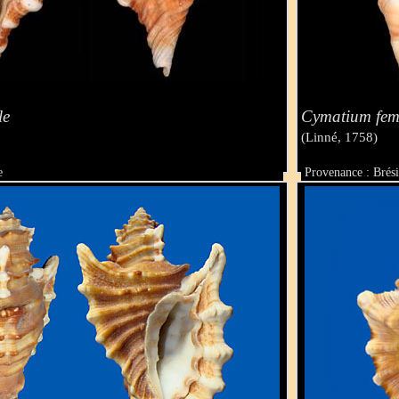
le
Cymatium fem
(Linné, 1758)
e
Provenance : Brési
Taille : 71 mm