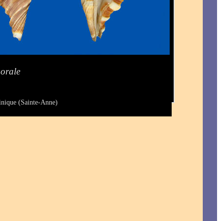
orale
inique (Sainte-Anne)