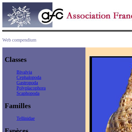
Web compendium
Classes
Bivalvia
Cephalopoda
Gastropoda
Polyplacophora
Scaphopoda
Familles
Tellinidae
Espèces