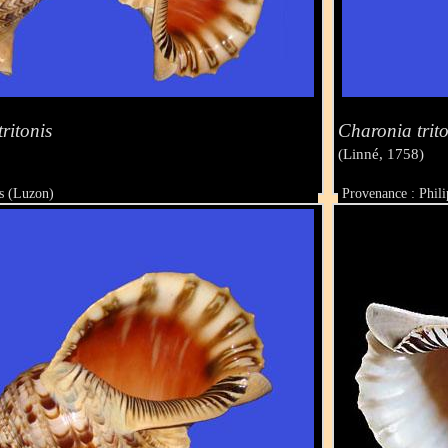
tritonis
Charonia trito
(Linné, 1758)
es (Luzon)
Provenance : Phil
Taille : 40.5 mm