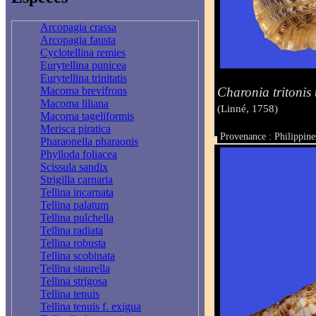
Arcopagia crassa
Arcopagia fausta
Cyclotellina remies
Eurytellina punicea
Eurytellina trinitatis
Charonia tritonis 
Macoma brevifrons
Macoma liliana
(Linné, 1758)
Macoma tageliformis
Merisca piratica
Provenance : Philippin
Pharaonella pharaonis
Taille : 40.5 mm
Phylloda foliacea
Scissula sandix
Strigilla carnaria
Tellina incarnata
Tellina palatum
Tellina pulchella
Tellina radiata
Tellina robusta
Tellina scobinata
Tellina staurella
Tellina strigosa
Tellina tenuis
Tellina tenuis f. exigua