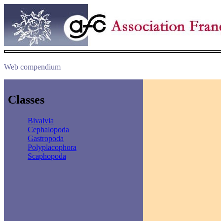
Web compendium
Classes
Bivalvia
Cephalopoda
Gastropoda
Polyplacophora
Scaphopoda