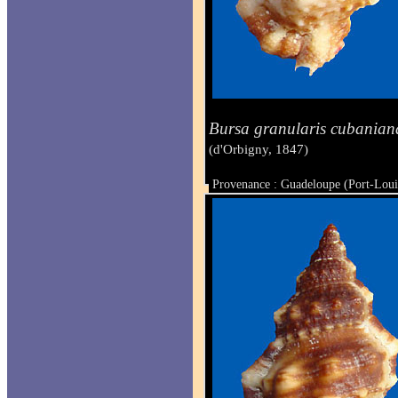
Bursa granularis cubanian
(d'Orbigny, 1847)
Provenance : Guadeloupe (Port-Loui
Taille : 385 mm