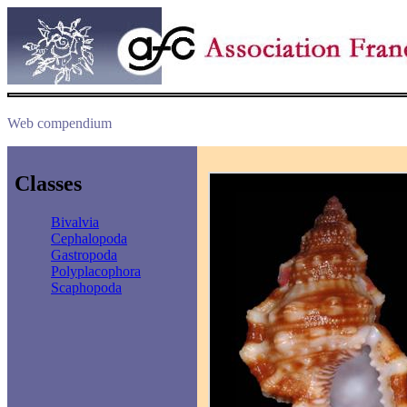
Web compendium
Classes
Bivalvia
Cephalopoda
Gastropoda
Polyplacophora
Scaphopoda