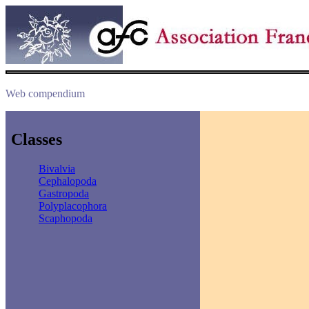
Web compendium
Classes
Bivalvia
Cephalopoda
Gastropoda
Polyplacophora
Scaphopoda