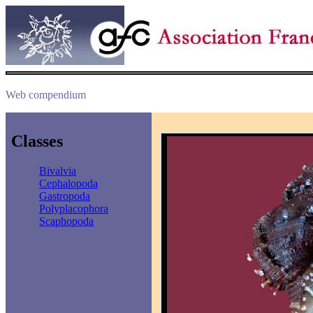
Web compendium
Classes
Bivalvia
Cephalopoda
Gastropoda
Polyplacophora
Scaphopoda