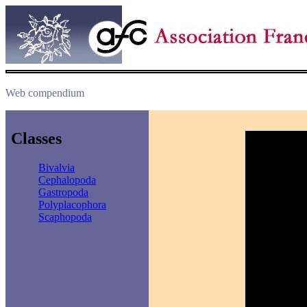
Web compendium
Classes
Bivalvia
Cephalopoda
Gastropoda
Polyplacophora
Scaphopoda