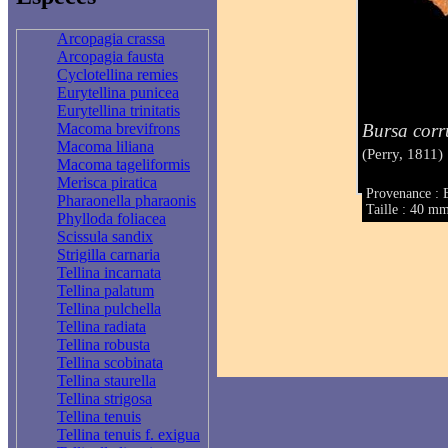
Arcopagia crassa
Arcopagia fausta
Cyclotellina remies
Eurytellina punicea
Eurytellina trinitatis
Bursa corr
Macoma brevifrons
Macoma liliana
(Perry, 1811)
Macoma tageliformis
Merisca piratica
Provenance : B
Pharaonella pharaonis
Taille : 40 m
Phylloda foliacea
Scissula sandix
Strigilla carnaria
Tellina incarnata
Tellina palatum
Tellina pulchella
Tellina radiata
Tellina robusta
Tellina scobinata
Tellina staurella
Tellina strigosa
Tellina tenuis
Tellina tenuis f. exigua