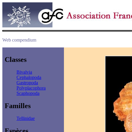
Web compendium
Classes
Bivalvia
Cephalopoda
Gastropoda
Polyplacophora
Scaphopoda
Familles
Tellinidae
Espèces