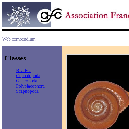
Web compendium
Classes
Bivalvia
Cephalopoda
Gastropoda
Polyplacophora
Scaphopoda