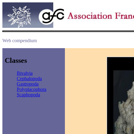
Web compendium
Classes
Bivalvia
Cephalopoda
Gastropoda
Polyplacophora
Scaphopoda