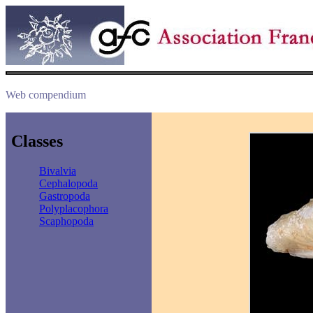
Web compendium
Classes
Bivalvia
Cephalopoda
Gastropoda
Polyplacophora
Scaphopoda