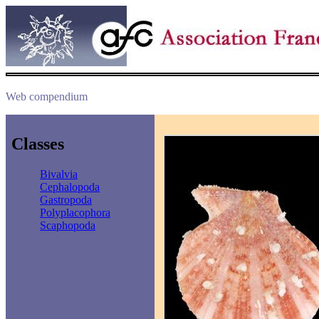
Web compendium
Classes
Bivalvia
Cephalopoda
Gastropoda
Polyplacophora
Scaphopoda