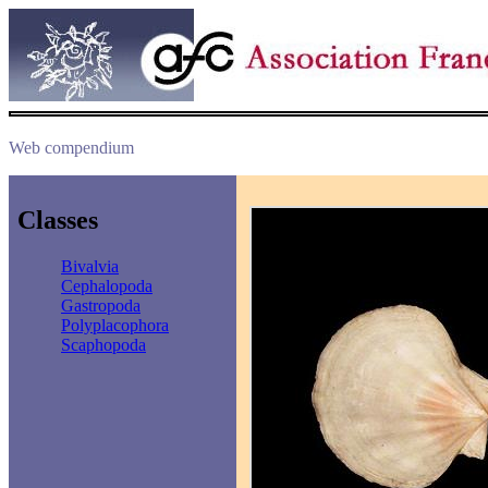
Web compendium
Classes
Bivalvia
Cephalopoda
Gastropoda
Polyplacophora
Scaphopoda