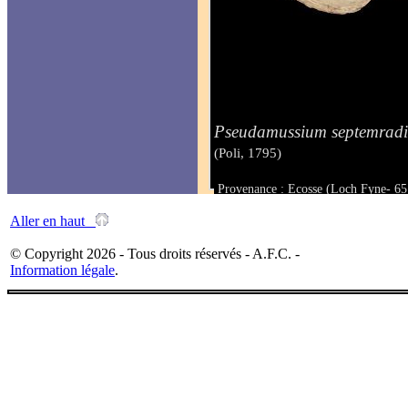
Pseudamussium septemrad
(Poli, 1795)
Provenance : Ecosse (Loch Fyne- 6
Taille : 42.7 mm
Aller en haut
© Copyright 2026 - Tous droits réservés - A.F.C. -
Information légale
.