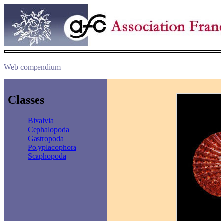
Web compendium
Classes
Bivalvia
Cephalopoda
Gastropoda
Polyplacophora
Scaphopoda