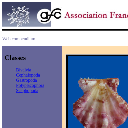
Web compendium
Classes
Bivalvia
Cephalopoda
Gastropoda
Polyplacophora
Scaphopoda