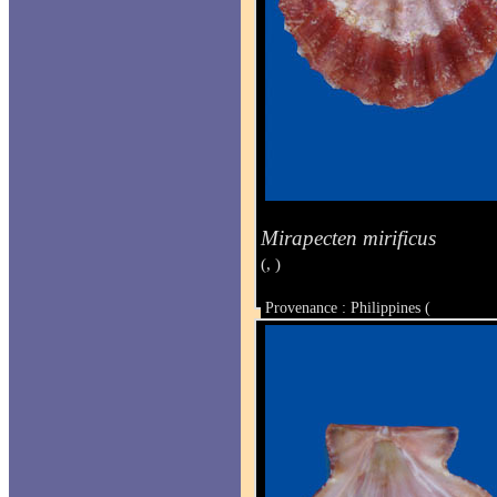
Mirapecten mirificus
(, )
Provenance : Philippines (
Taille : 35 x 39 mm