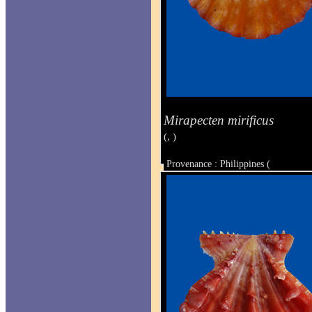
Mirapecten mirificus
(, )
Provenance : Philippines (
Taille : 29.7 x 34 mm