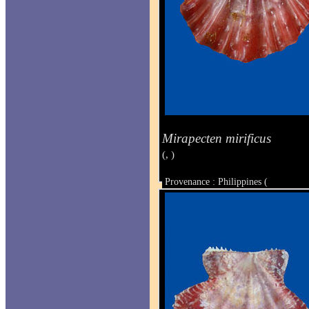
Mirapecten mirificus
(, )
Provenance : Philippines (
Taille : 34 x 35.3 mm