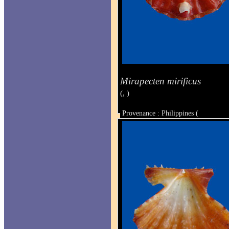
Mirapecten mirificus
(, )
Provenance : Philippines (
Taille : 29.7 x 34 mm