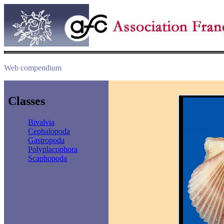
Web compendium
Classes
Bivalvia
Cephalopoda
Gastropoda
Polyplacophora
Scaphopoda