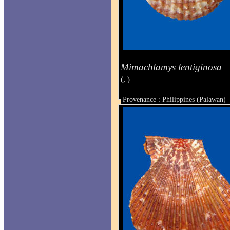
Mimachlamys lentiginosa
(, )
Provenance : Philippines (Palawan)
Taille : 36.3 x 45 mm