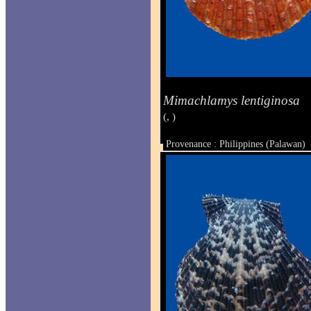
Mimachlamys lentiginosa
(, )
Provenance : Philippines (Palawan)
Taille : 38 x 33 mm