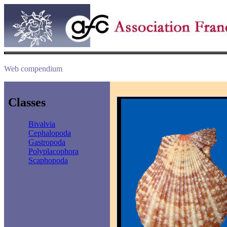
Web compendium
Classes
Bivalvia
Cephalopoda
Gastropoda
Polyplacophora
Scaphopoda