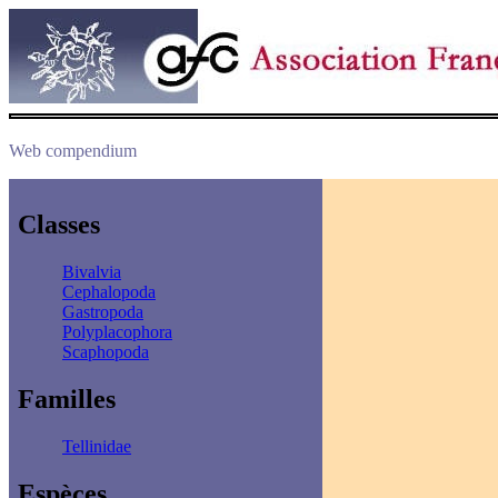
Web compendium
Classes
Bivalvia
Cephalopoda
Gastropoda
Polyplacophora
Scaphopoda
Familles
Tellinidae
Espèces