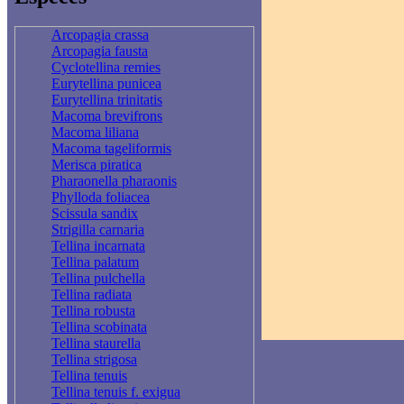
Arcopagia crassa
Arcopagia fausta
Cyclotellina remies
Eurytellina punicea
Eurytellina trinitatis
Macoma brevifrons
Macoma liliana
Macoma tageliformis
Merisca piratica
Pharaonella pharaonis
Phylloda foliacea
Scissula sandix
Strigilla carnaria
Tellina incarnata
Tellina palatum
Tellina pulchella
Tellina radiata
Tellina robusta
Tellina scobinata
Tellina staurella
Tellina strigosa
Tellina tenuis
Tellina tenuis f. exigua