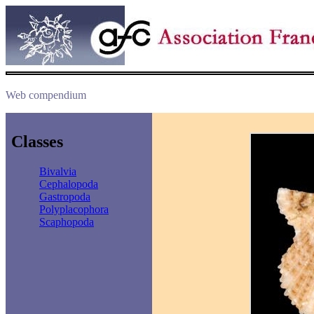
Web compendium
Classes
Bivalvia
Cephalopoda
Gastropoda
Polyplacophora
Scaphopoda